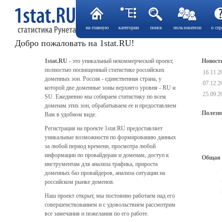
на главную
категории
поиск
пользователи
о сер
Добро пожаловать на 1stat.RU!
1stat.RU
- это уникальный некоммерческий проект,
Новост
полностью посвященный статистике российских
16.11.
доменных зон. Россия - единственная страна, у
07.12.
которой две доменные зоны верхнего уровня - RU и
25.09.
SU. Ежедневно мы собираем статистику по всем
доменам этих зон, обрабатываем ее и предоставляем
Полезн
Вам в удобном виде.
Регистрация на проекте 1stat.RU предоставляет
уникальные возможности по формированию данных
за любой период времени, просмотра любой
информации по провайдерам и доменам, доступ к
Общая 
инструментам для анализа трафика, прироста
доменных баз провайдеров, анализа ситуации на
российском рынке доменов.
Наш проект открыт, мы постоянно работаем над его
совершенствованием и с удовольствием рассмотрим
все замечания и пожелания по его работе.