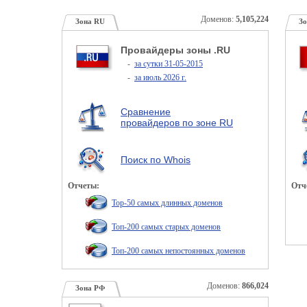
Доменов:
5,105,224
Зона RU
Зо
Провайдеры зоны .RU
-
за сутки 31-05-2015
-
за июль 2026 г.
Сравнение
провайдеров по зоне RU
Поиск по Whois
Отчеты:
Отч
Top-50 самых длинных доменов
Топ-200 самых старых доменов
Топ-200 самых непостоянных доменов
Доменов:
866,024
Зона РФ