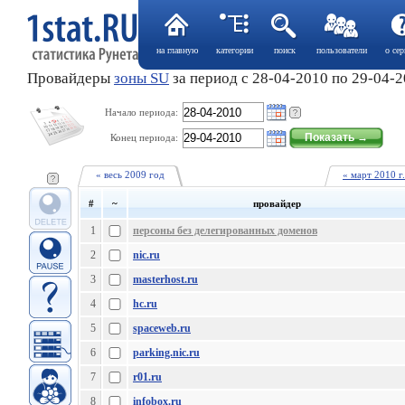
на главную
категории
поиск
пользователи
о сер
Провайдеры
зоны SU
за период с 28-04-2010 по 29-04-
Начало периода:
Конец периода:
« весь 2009 год
« март 2010 г.
#
~
провайдер
1
персоны без делегированных доменов
2
nic.ru
3
masterhost.ru
4
hc.ru
5
spaceweb.ru
6
parking.nic.ru
7
r01.ru
8
infobox.ru