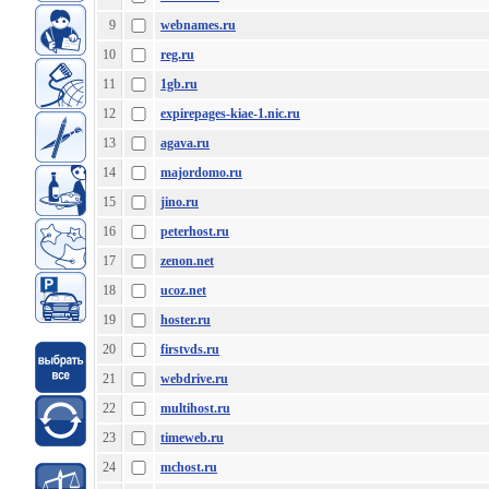
9
webnames.ru
10
reg.ru
11
1gb.ru
12
expirepages-kiae-1.nic.ru
13
agava.ru
14
majordomo.ru
15
jino.ru
16
peterhost.ru
17
zenon.net
18
ucoz.net
19
hoster.ru
20
firstvds.ru
21
webdrive.ru
22
multihost.ru
23
timeweb.ru
24
mchost.ru