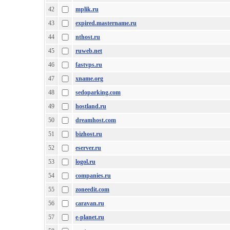
42
mplik.ru
43
expired.mastername.ru
44
nthost.ru
45
ruweb.net
46
fastvps.ru
47
xname.org
48
sedoparking.com
49
hostland.ru
50
dreamhost.com
51
bizhost.ru
52
eserver.ru
53
logol.ru
54
companies.ru
55
zoneedit.com
56
caravan.ru
57
e-planet.ru