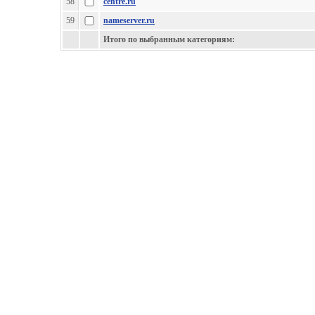
58
centre.ru
59
nameserver.ru
Итого по выбранным категориям: