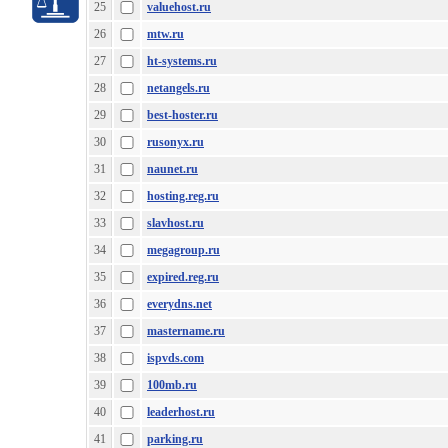
25
valuehost.ru
26
mtw.ru
27
ht-systems.ru
28
netangels.ru
29
best-hoster.ru
30
rusonyx.ru
31
naunet.ru
32
hosting.reg.ru
33
slavhost.ru
34
megagroup.ru
35
expired.reg.ru
36
everydns.net
37
mastername.ru
38
ispvds.com
39
100mb.ru
40
leaderhost.ru
41
parking.ru