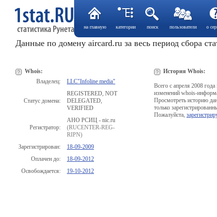
на главную
категории
поиск
пользователи
о сер
Данные по домену aircard.ru за весь период сбора ст
Whois:
История Whois:
Владелец:
LLC"Infoline media"
Всего с апреля 2008 года
изменений whois-информ
REGISTERED, NOT
Просмотреть историю да
Статус домена:
DELEGATED,
только зарегистрированны
VERIFIED
Пожалуйста,
зарегистрир
АНО РСИЦ - nic.ru
Регистратор:
(RUCENTER-REG-
RIPN)
Зарегистрирован:
18-09-2009
Оплачен до:
18-09-2012
Освобождается:
19-10-2012