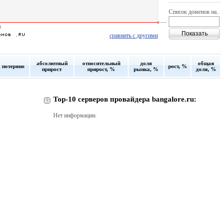
Список доменов на..
сравнить с другими
абсолютный
относительный
доля
общая
потеряно
рост, %
прирост
прирост, %
рынка, %
доля, %
Top-10 серверов провайдера bangalore.ru:
Нет информации.