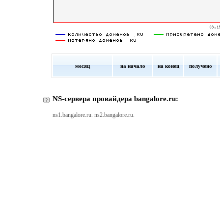
месяц
на начало
на конец
получено
NS-сервера провайдера bangalore.ru:
ns1.bangalore.ru. ns2.bangalore.ru.