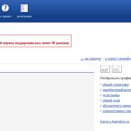
о сервисе
регистрация
й период поддерживалось менее 30 доменов.
← на главную
|
к списку провайд
Отображать график
»
общей статистики
»
приобретений/поте
»
доли рынка
»
общей доли
»
абсолютного приро
»
относительного пр
блоги о bangalore.ru