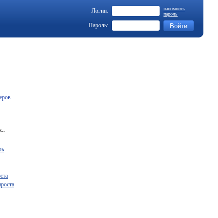
напомнить
Логин:
пароль
Пароль:
еров
..
рь
ста
ироста