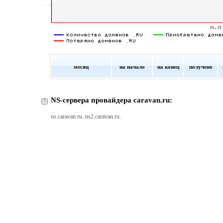
месяц
на начало
на конец
получено
NS-сервера провайдера caravan.ru:
ns.caravan.ru. ns2.caravan.ru.