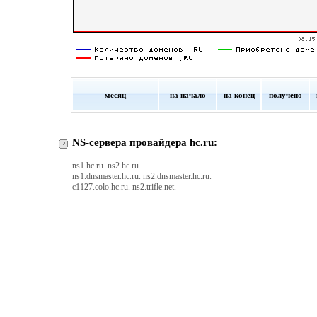
месяц
на начало
на конец
получено
NS-сервера провайдера hc.ru:
ns1.hc.ru. ns2.hc.ru.
ns1.dnsmaster.hc.ru. ns2.dnsmaster.hc.ru.
c1127.colo.hc.ru. ns2.trifle.net.