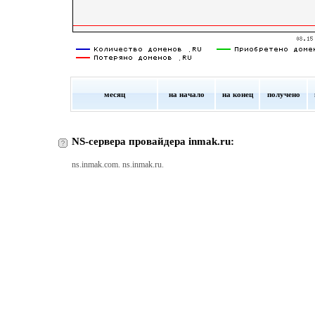
месяц
на начало
на конец
получено
NS-сервера провайдера inmak.ru:
ns.inmak.com. ns.inmak.ru.