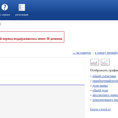
о сервисе
регистрация
)
й период поддерживалось менее 30 доменов.
← на главную
|
к списку провайд
Отображать график
»
общей статистики
»
приобретений/поте
»
доли рынка
»
общей доли
»
абсолютного приро
»
относительного пр
блоги о logol.ru