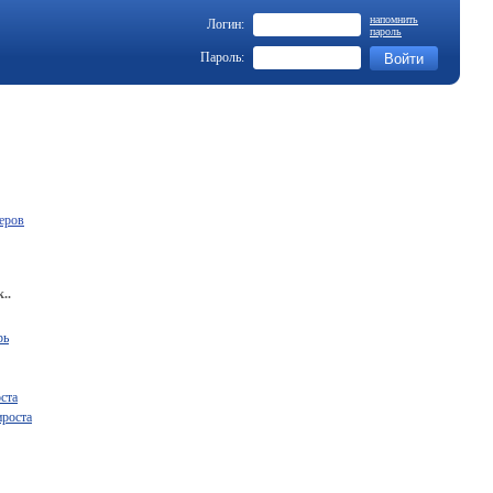
напомнить
Логин:
пароль
Пароль:
еров
..
рь
ста
ироста