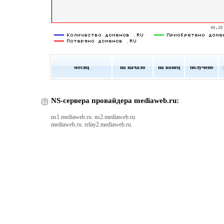
месяц
на начало
на конец
получено
NS-сервера провайдера mediaweb.ru:
ns1.mediaweb.ru. ns2.mediaweb.ru.
mediaweb.ru. relay2.mediaweb.ru.