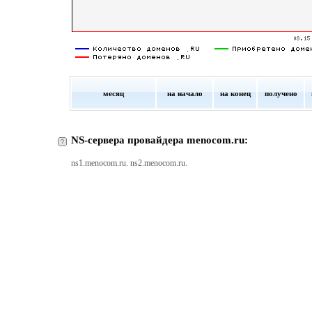
месяц
на начало
на конец
получено
NS-сервера провайдера menocom.ru:
ns1.menocom.ru. ns2.menocom.ru.