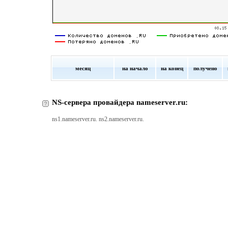
месяц
на начало
на конец
получено
NS-сервера провайдера nameserver.ru:
ns1.nameserver.ru. ns2.nameserver.ru.