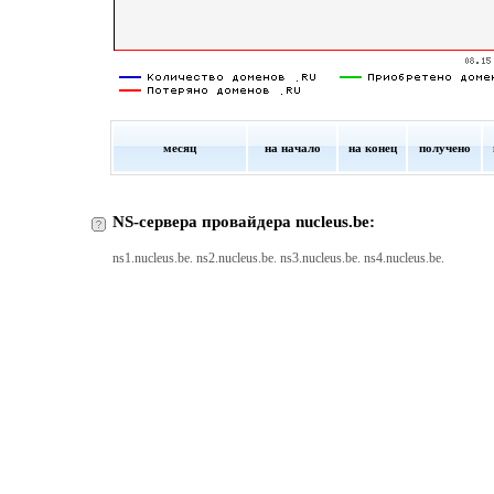
месяц
на начало
на конец
получено
NS-сервера провайдера nucleus.be:
ns1.nucleus.be. ns2.nucleus.be. ns3.nucleus.be. ns4.nucleus.be.