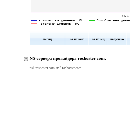
месяц
на начало
на конец
получено
NS-сервера провайдера roshoster.com:
ns1.roshoster.com. ns2.roshoster.com.