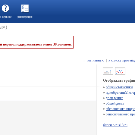
о сервисе
регистрация
ы»)
й период поддерживалось менее 30 доменов.
← на главную
|
к списку провайд
Отображать график
»
общей статистики
»
приобретений/поте
»
доли рынка
»
общей доли
»
абсолютного приро
»
относительного пр
блоги о rus18.ru