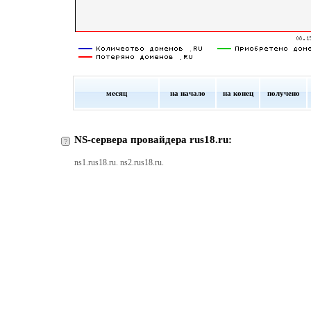
месяц
на начало
на конец
получено
NS-сервера провайдера rus18.ru:
ns1.rus18.ru. ns2.rus18.ru.