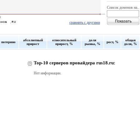
Список доменов на..
сравнить с другими
абсолютный
относительный
доля
общая
потеряно
рост, %
прирост
прирост, %
рынка, %
доля, %
Top-10 серверов провайдера rus18.ru:
Нет информации.