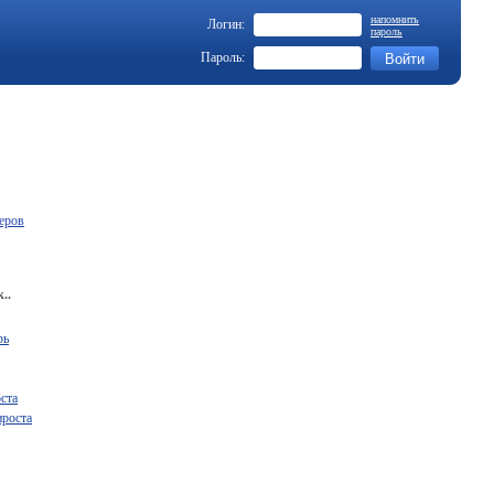
напомнить
Логин:
пароль
Пароль:
еров
..
рь
ста
ироста