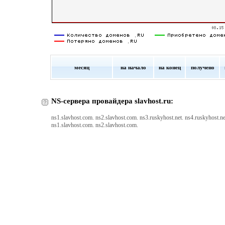
месяц
на начало
на конец
получено
NS-сервера провайдера slavhost.ru:
ns1.slavhost.com. ns2.slavhost.com. ns3.ruskyhost.net. ns4.ruskyhost.ne
ns1.slavhost.com. ns2.slavhost.com.