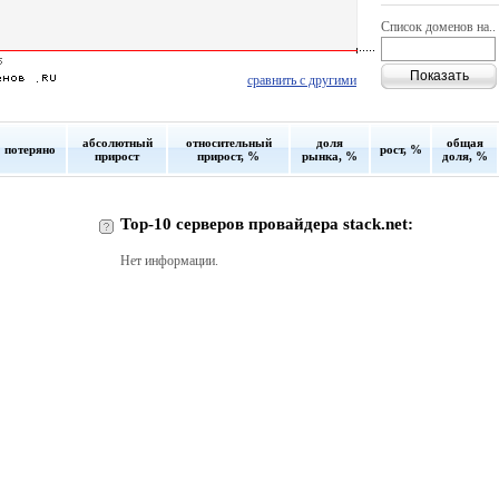
Список доменов на..
сравнить с другими
абсолютный
относительный
доля
общая
потеряно
рост, %
прирост
прирост, %
рынка, %
доля, %
Top-10 серверов провайдера stack.net:
Нет информации.