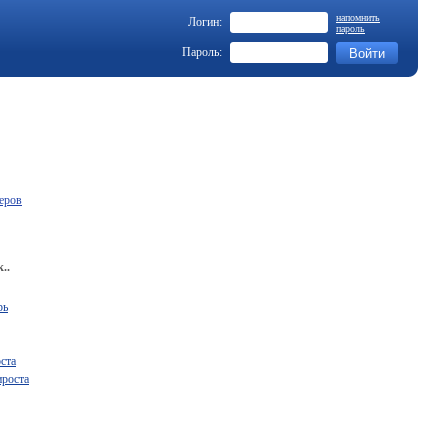
напомнить
Логин:
пароль
Пароль:
еров
..
рь
ста
ироста