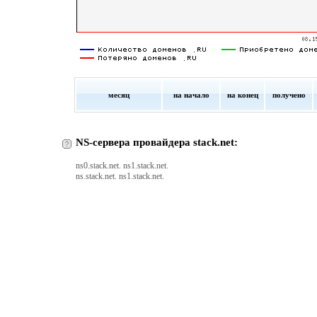
месяц
на начало
на конец
получено
NS-сервера провайдера stack.net:
ns0.stack.net. ns1.stack.net.
ns.stack.net. ns1.stack.net.