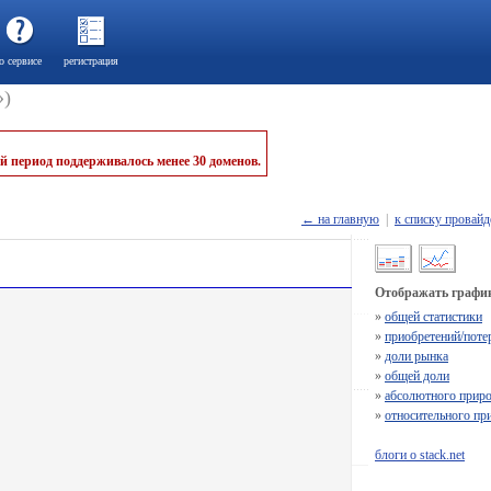
о сервисе
регистрация
»)
й период поддерживалось менее 30 доменов.
← на главную
|
к списку провайд
Отображать график
»
общей статистики
»
приобретений/поте
»
доли рынка
»
общей доли
»
абсолютного приро
»
относительного пр
блоги о stack.net