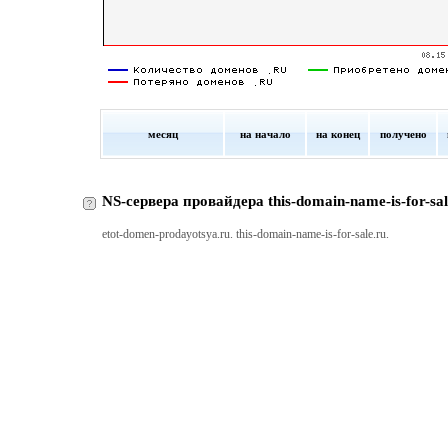
месяц
на начало
на конец
получено
NS-сервера провайдера this-domain-name-is-for-sal
etot-domen-prodayotsya.ru. this-domain-name-is-for-sale.ru.