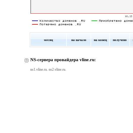
месяц
на начало
на конец
получено
NS-сервера провайдера vline.ru:
ns1.vline.ru. ns2.vline.ru.