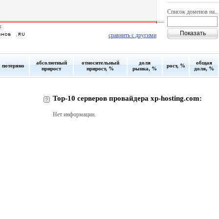
Список доменов на..
сравнить с другими
абсолютный
относительный
доля
общая
потеряно
рост, %
прирост
прирост, %
рынка, %
доля, %
Top-10 серверов провайдера xp-hosting.com:
Нет информации.