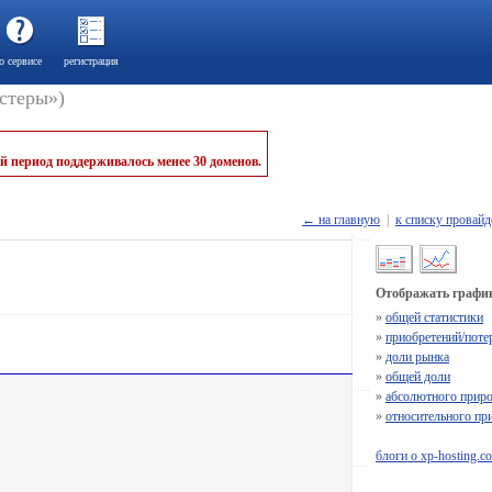
о сервисе
регистрация
остеры»)
й период поддерживалось менее 30 доменов.
← на главную
|
к списку провайд
Отображать график
»
общей статистики
»
приобретений/поте
»
доли рынка
»
общей доли
»
абсолютного приро
»
относительного пр
блоги о xp-hosting.c