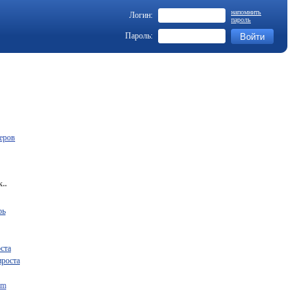
напомнить
Логин:
пароль
Пароль:
еров
..
рь
ста
ироста
om