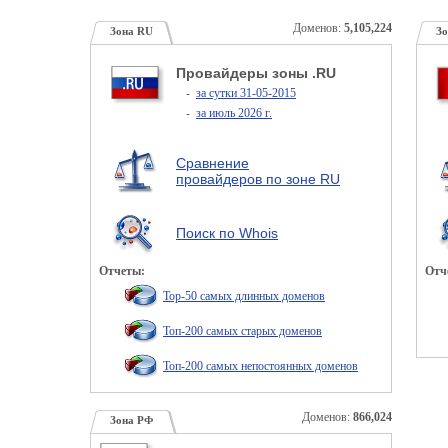
Доменов:
5,105,224
Зона RU
Зо
Провайдеры зоны .RU
-
за сутки 31-05-2015
-
за июль 2026 г.
Сравнение
провайдеров по зоне RU
Поиск по Whois
Отчеты:
Отч
Top-50 самых длинных доменов
Топ-200 самых старых доменов
Топ-200 самых непостоянных доменов
Доменов:
866,024
Зона РФ