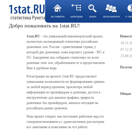
на главную
категории
поиск
пользователи
о сер
Добро пожаловать на 1stat.RU!
1stat.RU
- это уникальный некоммерческий проект,
Новост
полностью посвященный статистике российских
16.11.
доменных зон. Россия - единственная страна, у
07.12.
которой две доменные зоны верхнего уровня - RU и
25.09.
SU. Ежедневно мы собираем статистику по всем
доменам этих зон, обрабатываем ее и предоставляем
Полезн
Вам в удобном виде.
Регистрация на проекте 1stat.RU предоставляет
уникальные возможности по формированию данных
за любой период времени, просмотра любой
информации по провайдерам и доменам, доступ к
Общая 
инструментам для анализа трафика, прироста
доменных баз провайдеров, анализа ситуации на
российском рынке доменов.
Наш проект открыт, мы постоянно работаем над его
совершенствованием и с удовольствием рассмотрим
все замечания и пожелания по его работе.