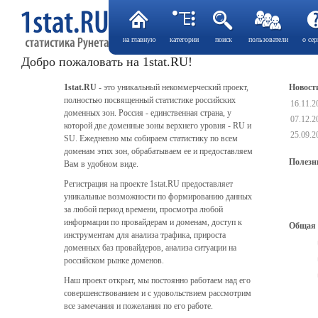
на главную
категории
поиск
пользователи
о сер
Добро пожаловать на 1stat.RU!
1stat.RU
- это уникальный некоммерческий проект,
Новост
полностью посвященный статистике российских
16.11.
доменных зон. Россия - единственная страна, у
07.12.
которой две доменные зоны верхнего уровня - RU и
25.09.
SU. Ежедневно мы собираем статистику по всем
доменам этих зон, обрабатываем ее и предоставляем
Полезн
Вам в удобном виде.
Регистрация на проекте 1stat.RU предоставляет
уникальные возможности по формированию данных
за любой период времени, просмотра любой
информации по провайдерам и доменам, доступ к
Общая 
инструментам для анализа трафика, прироста
доменных баз провайдеров, анализа ситуации на
российском рынке доменов.
Наш проект открыт, мы постоянно работаем над его
совершенствованием и с удовольствием рассмотрим
все замечания и пожелания по его работе.