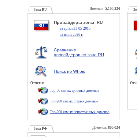
Доменов:
5,105,224
Зона RU
Зо
Провайдеры зоны .RU
-
за сутки 31-05-2015
-
за июль 2026 г.
Сравнение
провайдеров по зоне RU
Поиск по Whois
Отчеты:
Отч
Top-50 самых длинных доменов
Топ-200 самых старых доменов
Топ-200 самых непостоянных доменов
Доменов:
866,024
Зона РФ