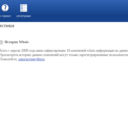
о сервисе
регистрация
тистики
История Whois:
Всего с апреля 2008 года нами зафиксировано 10 изменений whois-информации по данно
Просмотреть историю данных изменений могут только зарегистрированные пользователи
Пожалуйста,
зарегистрируйтесь
.