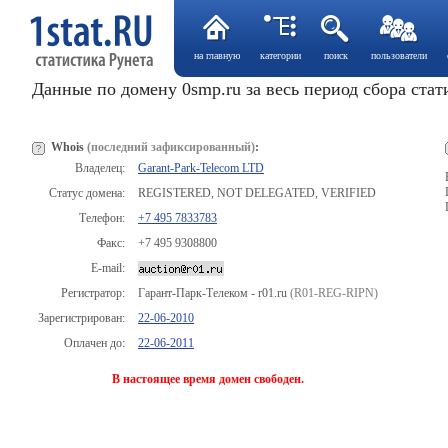
на главную
категории
поиск
пользователи
Данные по домену 0smp.ru за весь период сбора ста
Whois
(последний зафиксированный)
:
Владелец:
Garant-Park-Telecom LTD
Статус домена:
REGISTERED, NOT DELEGATED, VERIFIED
Телефон:
+7 495 7833783
Факс:
+7 495 9308800
E-mail:
Регистратор:
Гарант-Парк-Телеком - r01.ru
(R01-REG-RIPN)
Зарегистрирован:
22-06-2010
Оплачен до:
22-06-2011
В настоящее время домен свободен.