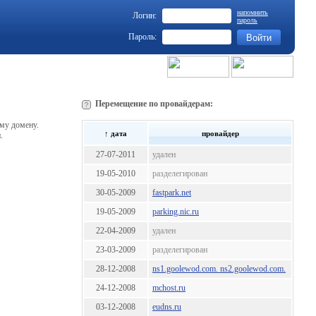
напомнить
Логин:
пароль
Пароль:
Перемещение по провайдерам:
му домену.
↑ дата
провайдер
.
27-07-2011
удален
19-05-2010
разделегирован
30-05-2009
fastpark.net
19-05-2009
parking.nic.ru
22-04-2009
удален
23-03-2009
разделегирован
28-12-2008
ns1.goolewod.com. ns2.goolewod.com.
24-12-2008
mchost.ru
03-12-2008
eudns.ru