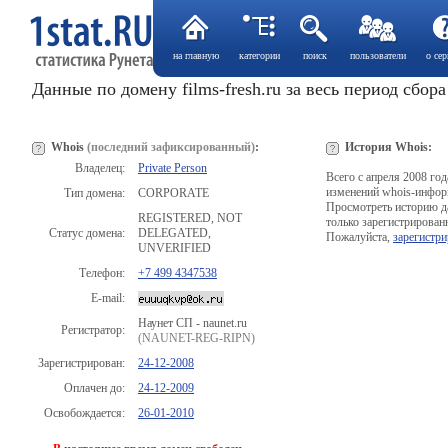
на главную
категории
поиск
пользователи
о сер
Данные по домену films-fresh.ru за весь период сбор
Whois
(последний зафиксированный)
:
История Whois:
Владелец:
Private Person
Всего с апреля 2008 го
изменений whois-инфор
Тип домена:
CORPORATE
Просмотреть историю д
REGISTERED, NOT
только зарегистрирован
Статус домена:
DELEGATED,
Пожалуйста,
зарегистри
UNVERIFIED
Телефон:
+7 499 4347538
E-mail:
Наунет СП - naunet.ru
Регистратор:
(NAUNET-REG-RIPN)
Зарегистрирован:
24-12-2008
Оплачен до:
24-12-2009
Освобождается:
26-01-2010