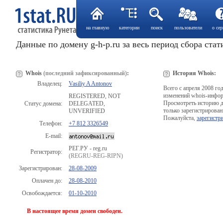
на главную
категории
поиск
пользователи
о сер
Данные по домену g-h-p.ru за весь период сбора ста
Whois
(последний зафиксированный)
:
История Whois:
Владелец:
Vasiliy A Antonov
Всего с апреля 2008 го
изменений whois-инфор
REGISTERED, NOT
Просмотреть историю 
Статус домена:
DELEGATED,
только зарегистрирован
UNVERIFIED
Пожалуйста,
зарегистр
Телефон:
+7 812 3326549
E-mail:
РЕГ.РУ - reg.ru
Регистратор:
(REGRU-REG-RIPN)
Зарегистрирован:
28-08-2009
Оплачен до:
28-08-2010
Освобождается:
01-10-2010
В настоящее время домен свободен.