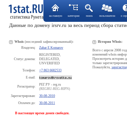
на главную
категории
поиск
пользователи
о сер
Данные по домену irsrv.ru за весь период сбора стат
Whois
(последний зафиксированный)
:
История Whois:
Владелец:
Zahar E Komarov
Всего с апреля 2008 го
изменений whois-инфор
REGISTERED,
Просмотреть историю д
Статус домена:
DELEGATED,
только зарегистрирован
UNVERIFIED
Пожалуйста,
зарегистри
Телефон:
+7 863 6682533
E-mail:
РЕГ.РУ - reg.ru
Регистратор:
(REGRU-REG-RIPN)
Зарегистрирован:
30-08-2010
Оплачен до:
30-08-2011
В настоящее время домен свободен.