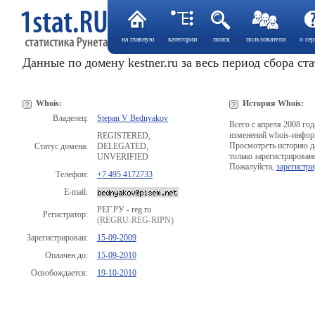
на главную
категории
поиск
пользователи
о сер
Данные по домену kestner.ru за весь период сбора ст
Whois:
История Whois:
Владелец:
Stepan V Bednyakov
Всего с апреля 2008 го
изменений whois-инфор
REGISTERED,
Просмотреть историю д
Статус домена:
DELEGATED,
только зарегистрирован
UNVERIFIED
Пожалуйста,
зарегистри
Телефон:
+7 495 4172733
E-mail:
РЕГ.РУ - reg.ru
Регистратор:
(REGRU-REG-RIPN)
Зарегистрирован:
15-09-2009
Оплачен до:
15-09-2010
Освобождается:
19-10-2010