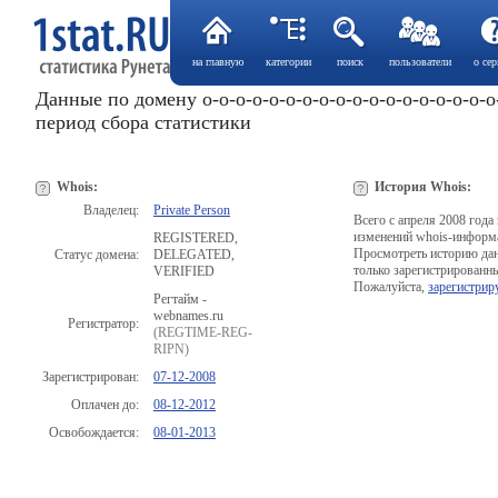
на главную
категории
поиск
пользователи
о сер
Данные по домену o-o-o-o-o-o-o-o-o-o-o-o-o-o-o-o-o-o-
период сбора статистики
Whois:
История Whois:
Владелец:
Private Person
Всего с апреля 2008 года
изменений whois-информ
REGISTERED,
Просмотреть историю да
Статус домена:
DELEGATED,
только зарегистрированны
VERIFIED
Пожалуйста,
зарегистрир
Регтайм -
webnames.ru
Регистратор:
(REGTIME-REG-
RIPN)
Зарегистрирован:
07-12-2008
Оплачен до:
08-12-2012
Освобождается:
08-01-2013