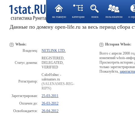
на главную
категории
поиск
пользователи
о сер
Данные по домену open-life.ru за весь период сбора 
Whois:
История Whois:
Владелец:
NETLINK LTD.
Всего с апреля 2008 г
изменений whois-инфо
REGISTERED,
Просмотреть историю 
Статус домена:
DELEGATED,
только зарегистрирова
VERIFIED
Пожалуйста,
зарегистр
СэйлНэймс -
salenames.ru
Регистратор:
(SALENAMES-REG-
RIPN)
Зарегистрирован:
25-03-2011
Оплачен до:
26-03-2012
Освобождается:
26-04-2012