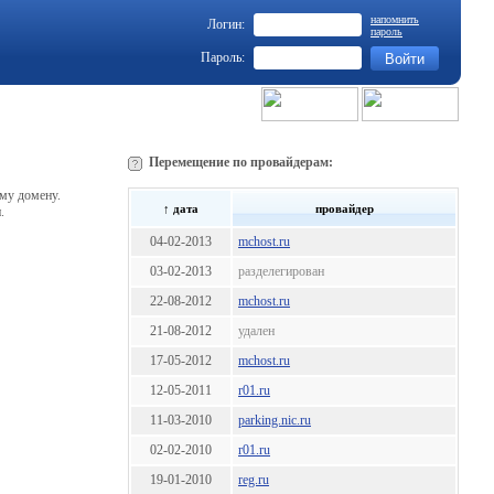
напомнить
Логин:
пароль
Пароль:
Перемещение по провайдерам:
му домену.
↑ дата
провайдер
.
04-02-2013
mchost.ru
03-02-2013
разделегирован
22-08-2012
mchost.ru
21-08-2012
удален
17-05-2012
mchost.ru
12-05-2011
r01.ru
11-03-2010
parking.nic.ru
02-02-2010
r01.ru
19-01-2010
reg.ru