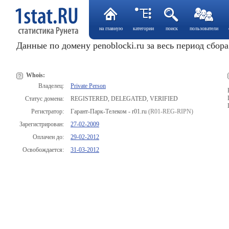
на главную
категории
поиск
пользователи
Данные по домену penoblocki.ru за весь период сбор
Whois:
Владелец:
Private Person
Статус домена:
REGISTERED, DELEGATED, VERIFIED
Регистратор:
Гарант-Парк-Телеком - r01.ru
(R01-REG-RIPN)
Зарегистрирован:
27-02-2009
Оплачен до:
29-02-2012
Освобождается:
31-03-2012