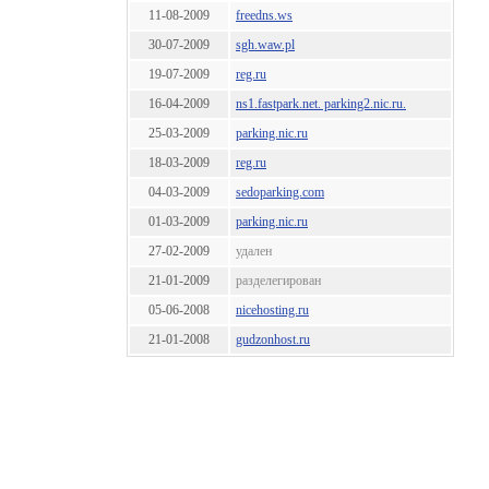
11-08-2009
freedns.ws
30-07-2009
sgh.waw.pl
19-07-2009
reg.ru
16-04-2009
ns1.fastpark.net. parking2.nic.ru.
25-03-2009
parking.nic.ru
18-03-2009
reg.ru
04-03-2009
sedoparking.com
01-03-2009
parking.nic.ru
27-02-2009
удален
21-01-2009
разделегирован
05-06-2008
nicehosting.ru
21-01-2008
gudzonhost.ru