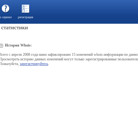
о сервисе
регистрация
а статистики
История Whois:
Всего с апреля 2008 года нами зафиксировано 15 изменений whois-информации по данно
Просмотреть историю данных изменений могут только зарегистрированные пользователи
Пожалуйста,
зарегистрируйтесь
.