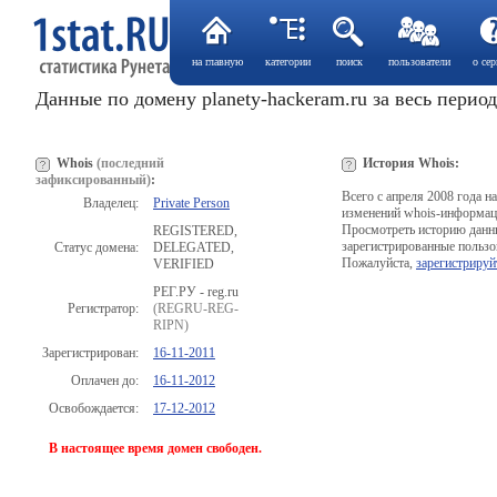
на главную
категории
поиск
пользователи
о сер
Данные по домену planety-hackeram.ru за весь перио
Whois
(последний
История Whois:
зафиксированный)
:
Всего с апреля 2008 года 
Владелец:
Private Person
изменений whois-информац
Просмотреть историю данн
REGISTERED,
зарегистрированные пользо
Статус домена:
DELEGATED,
Пожалуйста,
зарегистрируй
VERIFIED
РЕГ.РУ - reg.ru
Регистратор:
(REGRU-REG-
RIPN)
Зарегистрирован:
16-11-2011
Оплачен до:
16-11-2012
Освобождается:
17-12-2012
В настоящее время домен свободен.