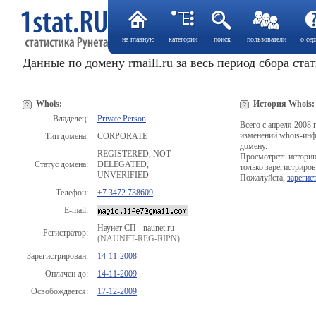
на главную
категории
поиск
пользователи
о сер
Данные по домену rmaill.ru за весь период сбора ста
Whois:
История Whois:
Владелец:
Private Person
Всего с апреля 2008 
изменений whois-ин
Тип домена:
CORPORATE
домену.
REGISTERED, NOT
Просмотреть истори
Статус домена:
DELEGATED,
только зарегистриро
UNVERIFIED
Пожалуйста,
зарегис
Телефон:
+7 3472 738609
E-mail:
Наунет СП - naunet.ru
Регистратор:
(NAUNET-REG-RIPN)
Зарегистрирован:
14-11-2008
Оплачен до:
14-11-2009
Освобождается:
17-12-2009