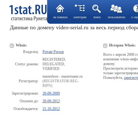
на главную
категории
поиск
пользователи
о сер
Данные по домену video-serial.ru за весь период сбор
Whois:
История Whois:
Владелец:
Private Person
Всего с апреля 2008 
изменение whois-инф
REGISTERED,
домену.
Статус домена:
DELEGATED,
Просмотреть историю
VERIFIED
только зарегистриров
masterhost - mastername.ru
Пожалуйста,
зарегист
Регистратор:
(REGISTRATOR-REG-
RIPN)
Зарегистрирован:
20-09-2009
Оплачен до:
20-09-2012
Освобождается:
21-10-2012