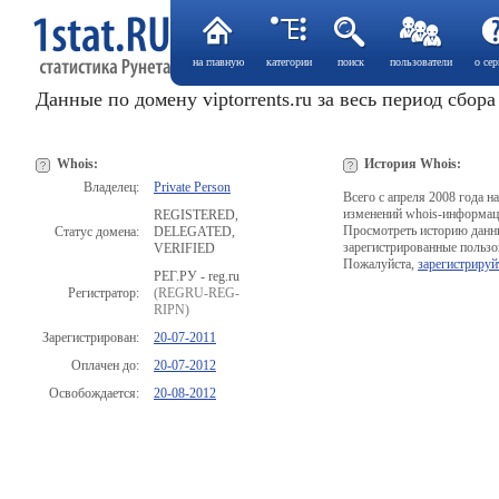
на главную
категории
поиск
пользователи
о сер
Данные по домену viptorrents.ru за весь период сбор
Whois:
История Whois:
Владелец:
Private Person
Всего с апреля 2008 года 
изменений whois-информац
REGISTERED,
Просмотреть историю данн
Статус домена:
DELEGATED,
зарегистрированные пользо
VERIFIED
Пожалуйста,
зарегистрируй
РЕГ.РУ - reg.ru
Регистратор:
(REGRU-REG-
RIPN)
Зарегистрирован:
20-07-2011
Оплачен до:
20-07-2012
Освобождается:
20-08-2012