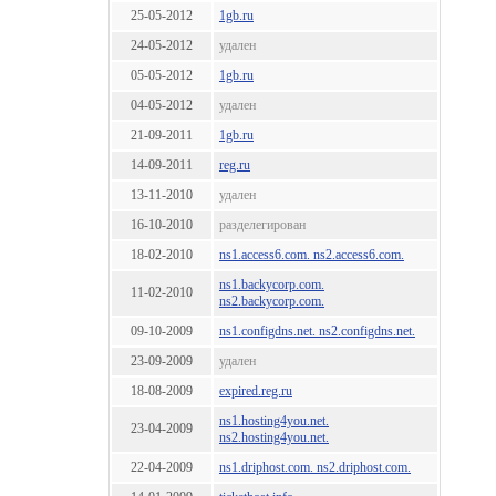
25-05-2012
1gb.ru
24-05-2012
удален
05-05-2012
1gb.ru
04-05-2012
удален
21-09-2011
1gb.ru
14-09-2011
reg.ru
13-11-2010
удален
16-10-2010
разделегирован
18-02-2010
ns1.access6.com. ns2.access6.com.
ns1.backycorp.com.
11-02-2010
ns2.backycorp.com.
09-10-2009
ns1.configdns.net. ns2.configdns.net.
23-09-2009
удален
18-08-2009
expired.reg.ru
ns1.hosting4you.net.
23-04-2009
ns2.hosting4you.net.
22-04-2009
ns1.driphost.com. ns2.driphost.com.