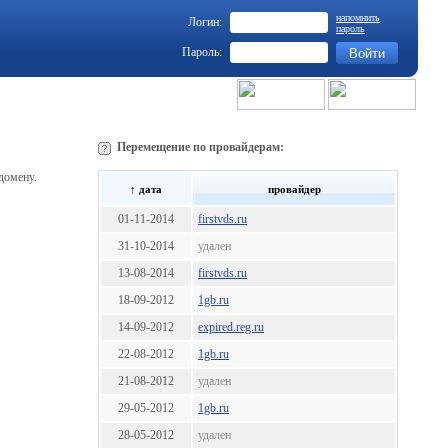
напомнить
Логин:
пароль
Пароль:
Перемещение по провайдерам:
домену.
↑ дата
провайдер
01-11-2014
firstvds.ru
31-10-2014
удален
13-08-2014
firstvds.ru
18-09-2012
1gb.ru
14-09-2012
expired.reg.ru
22-08-2012
1gb.ru
21-08-2012
удален
29-05-2012
1gb.ru
28-05-2012
удален