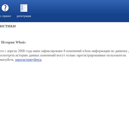
о сервисе
регистрация
тистики
История Whois:
его с апреля 2008 года нами зафиксировано 8 изменений whois-информации по данному 
осмотреть историю данных изменений могут только зарегистрированные пользователи.
жалуйста,
зарегистрируйтесь
.