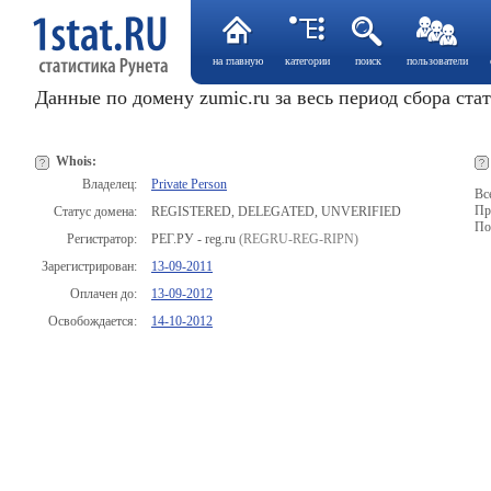
на главную
категории
поиск
пользователи
Данные по домену zumic.ru за весь период сбора ста
Whois:
Владелец:
Private Person
Вс
Пр
Статус домена:
REGISTERED, DELEGATED, UNVERIFIED
По
Регистратор:
РЕГ.РУ - reg.ru
(REGRU-REG-RIPN)
Зарегистрирован:
13-09-2011
Оплачен до:
13-09-2012
Освобождается:
14-10-2012