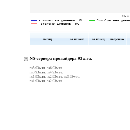
месяц
на начало
на конец
получено
NS-сервера провайдера 93w.ru:
ns5.93w.ru. ns6.93w.ru.
ns3.93w.ru. ns4.93w.ru.
ns1.93w.ru. ns2.93w.ru. ns3.93w.ru.
ns1.93w.ru. ns2.93w.ru.