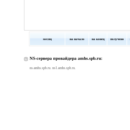
месяц
на начало
на конец
получено
NS-сервера провайдера amhs.spb.ru:
ns.amhs.spb.ru. ns1.amhs.spb.ru.