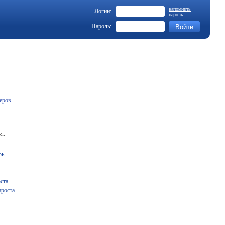
напомнить
Логин:
пароль
Пароль:
еров
..
рь
ста
ироста