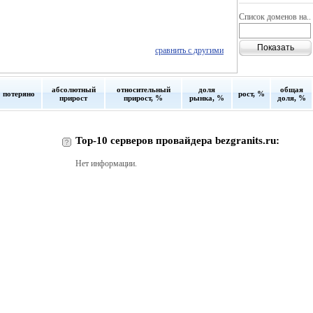
Список доменов на..
сравнить с другими
абсолютный
относительный
доля
общая
потеряно
рост, %
прирост
прирост, %
рынка, %
доля, %
Top-10 серверов провайдера bezgranits.ru:
Нет информации.