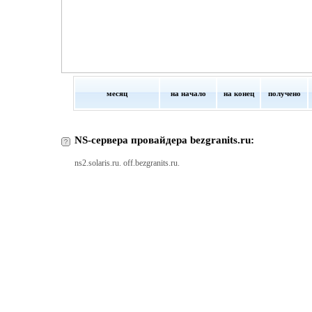
месяц
на начало
на конец
получено
NS-сервера провайдера bezgranits.ru:
ns2.solaris.ru. off.bezgranits.ru.