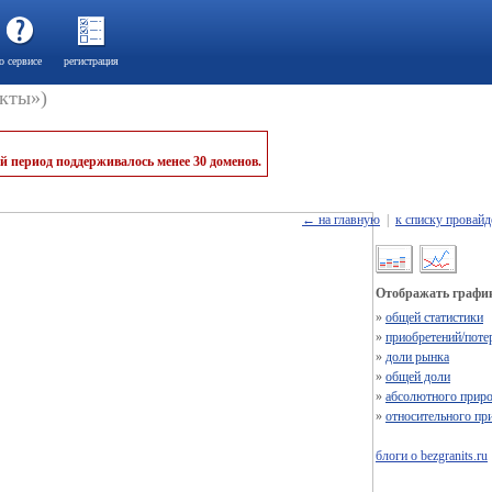
о сервисе
регистрация
екты»)
й период поддерживалось менее 30 доменов.
← на главную
|
к списку провайд
Отображать график
»
общей статистики
»
приобретений/поте
»
доли рынка
»
общей доли
»
абсолютного приро
»
относительного пр
блоги о bezgranits.ru