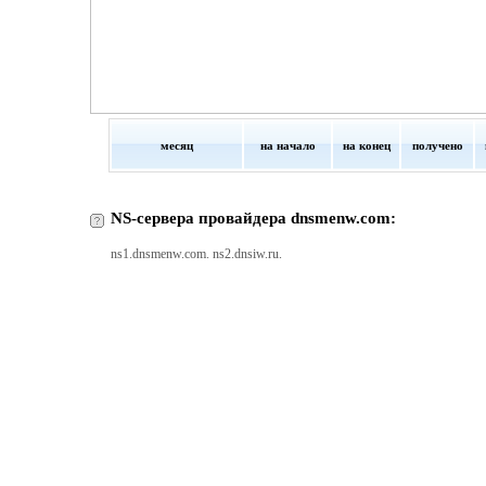
месяц
на начало
на конец
получено
NS-сервера провайдера dnsmenw.com:
ns1.dnsmenw.com. ns2.dnsiw.ru.