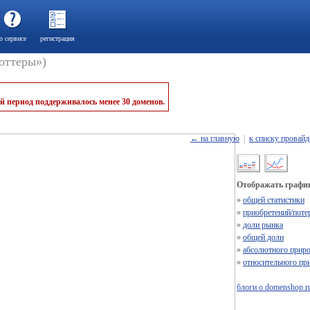
о сервисе
регистрация
воттеры»)
й период поддерживалось менее 30 доменов.
← на главную
|
к списку провайд
Отображать график
»
общей статистики
»
приобретений/поте
»
доли рынка
»
общей доли
»
абсолютного приро
»
относительного пр
блоги о domenshop.r