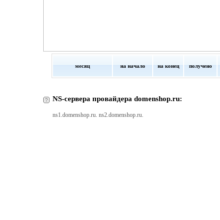
месяц
на начало
на конец
получено
NS-сервера провайдера domenshop.ru:
ns1.domenshop.ru. ns2.domenshop.ru.