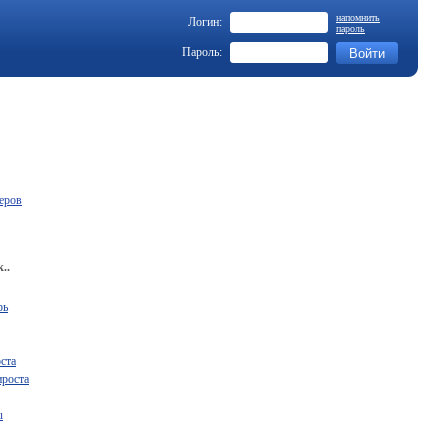
напомнить
Логин:
пароль
Пароль:
еров
..
рь
ста
ироста
u