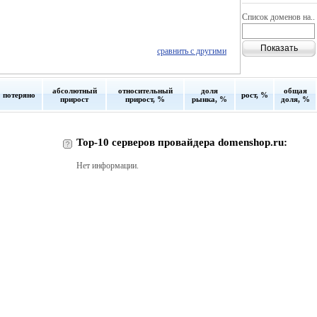
Список доменов на..
сравнить с другими
абсолютный
относительный
доля
общая
потеряно
рост, %
прирост
прирост, %
рынка, %
доля, %
Top-10 серверов провайдера domenshop.ru:
Нет информации.