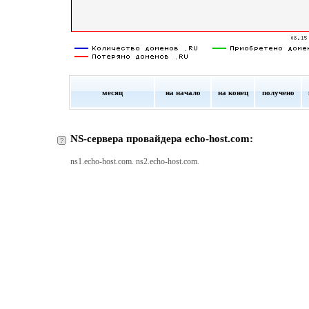
месяц
на начало
на конец
получено
NS-сервера провайдера echo-host.com:
ns1.echo-host.com. ns2.echo-host.com.