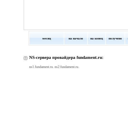
месяц
на начало
на конец
получено
NS-сервера провайдера fundament.ru:
ns1.fundament.ru. ns2.fundament.ru.