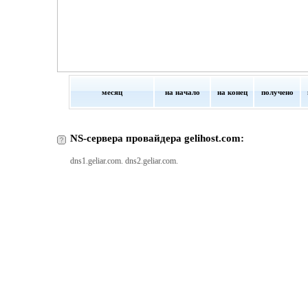
месяц
на начало
на конец
получено
NS-сервера провайдера gelihost.com:
dns1.geliar.com. dns2.geliar.com.