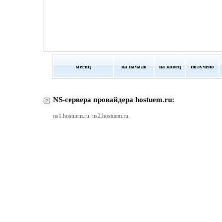
месяц
на начало
на конец
получено
NS-сервера провайдера hostuem.ru:
ns1.hostuem.ru. ns2.hostuem.ru.