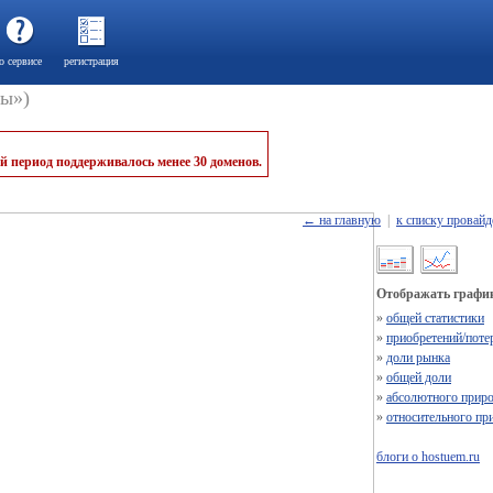
о сервисе
регистрация
ры»)
й период поддерживалось менее 30 доменов.
← на главную
|
к списку провайд
Отображать график
»
общей статистики
»
приобретений/поте
»
доли рынка
»
общей доли
»
абсолютного приро
»
относительного пр
блоги о hostuem.ru