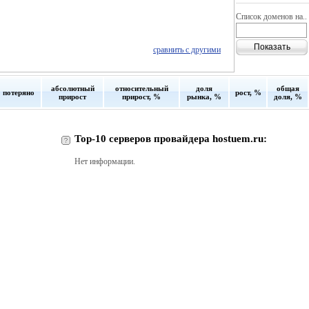
Список доменов на..
сравнить с другими
абсолютный
относительный
доля
общая
потеряно
рост, %
прирост
прирост, %
рынка, %
доля, %
Top-10 серверов провайдера hostuem.ru:
Нет информации.