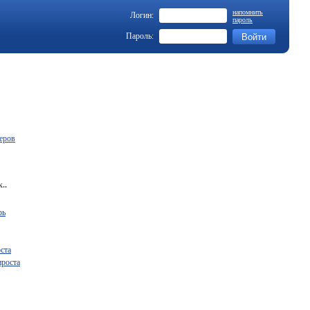
напомнить
Логин:
пароль
Пароль:
еров
..
рь
ста
ироста