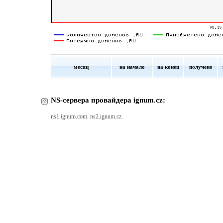
месяц
на начало
на конец
получено
NS-сервера провайдера ignum.cz:
ns1.ignum.com. ns2.ignum.cz.