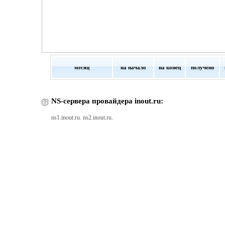
месяц
на начало
на конец
получено
NS-сервера провайдера inout.ru:
ns1.inout.ru. ns2.inout.ru.