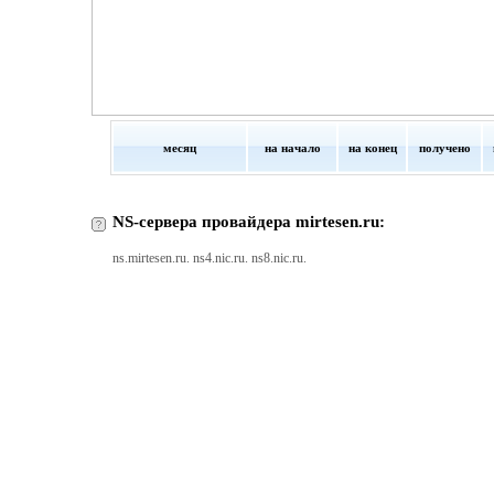
месяц
на начало
на конец
получено
NS-сервера провайдера mirtesen.ru:
ns.mirtesen.ru. ns4.nic.ru. ns8.nic.ru.