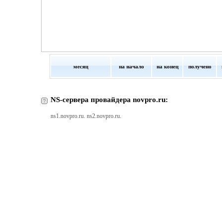
месяц
на начало
на конец
получено
NS-сервера провайдера novpro.ru:
ns1.novpro.ru. ns2.novpro.ru.