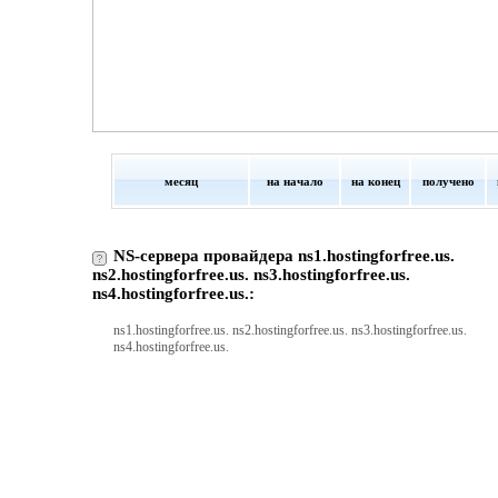
месяц
на начало
на конец
получено
NS-сервера провайдера ns1.hostingforfree.us.
ns2.hostingforfree.us. ns3.hostingforfree.us.
ns4.hostingforfree.us.:
ns1.hostingforfree.us. ns2.hostingforfree.us. ns3.hostingforfree.us.
ns4.hostingforfree.us.