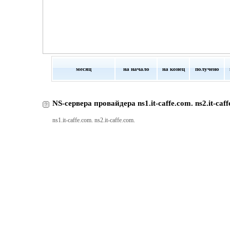
месяц
на начало
на конец
получено
NS-сервера провайдера ns1.it-caffe.com. ns2.it-caff
ns1.it-caffe.com. ns2.it-caffe.com.