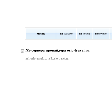
месяц
на начало
на конец
получено
NS-сервера провайдера oslo-travel.ru:
ns1.oslo-travel.ru. ns3.oslo-travel.ru.